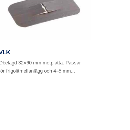
VLK
Obelagd 32×60 mm motplatta. Passar
för frigolitmellanlägg och 4–5 mm...