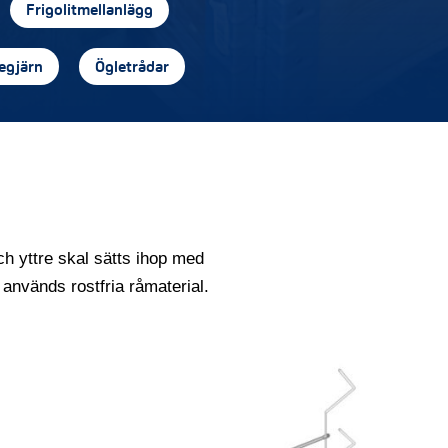
Frigolitmellanlägg
egjärn
Ögletrådar
ch yttre skal sätts ihop med
l används rostfria råmaterial.