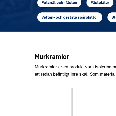
Putsnät och -fästen
Fästplåtar
Vatten- och gastäta spårplattor
St
Murkramlor
Murkramlor är en produkt vars isolering o
ett redan befintligt inre skal. Som materia