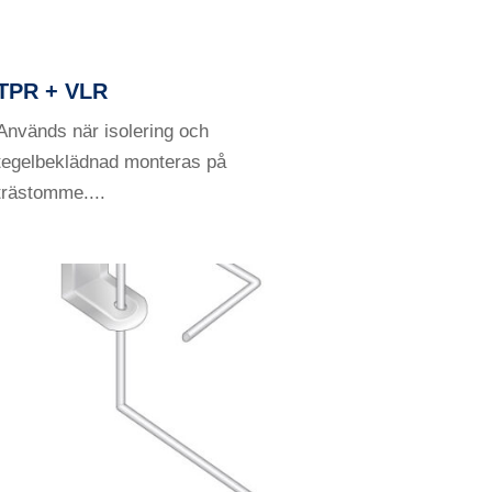
TPR + VLR
Används när isolering och
tegelbeklädnad monteras på
trästomme....