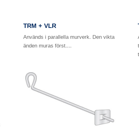
TRM + VLR
Används i parallella murverk. Den vikta
änden muras först....