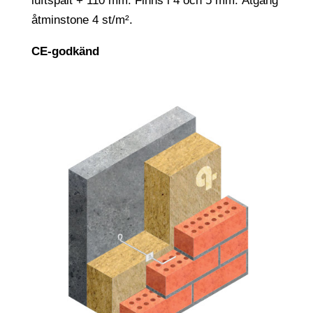
luftspalt + 110 mm. Finns i 4 och 5 mm. Åtgång
åtminstone 4 st/m².
CE-godkänd