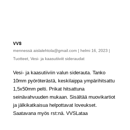
VVS
mennessä
aislalehtola@gmail.com
|
helmi 16, 2023
|
Tuotteet
,
Vesi- ja kaasutiiviit sideraudat
Vesi- ja kaasutiiviin valun siderauta. Tanko
10mm pyöröterästä, keskilaippa ympärihitsattu
1,5x50mm pelti. Prikat hitsattuna
seinävahvuuden mukaan. Sisältää muovikartiot
ja jälkikatkaisua helpottavat loveukset.
Saatavana myös rst:nä. VVSLataa