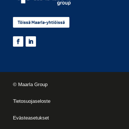
Töissä Maarla-yhtiöissä
© Maarla Group
Tietosuojaseloste
Eväste­asetukset