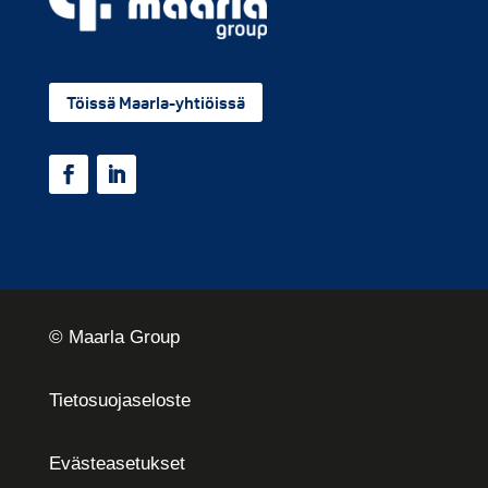
Töissä Maarla-yhtiöissä
© Maarla Group
Tietosuojaseloste
Eväste­asetukset