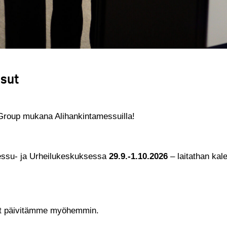
sut
Group mukana Alihankintamessuilla!
ssu- ja Urheilukeskuksessa
29.9.-1.10.2026
– laitathan kal
ot päivitämme myöhemmin.