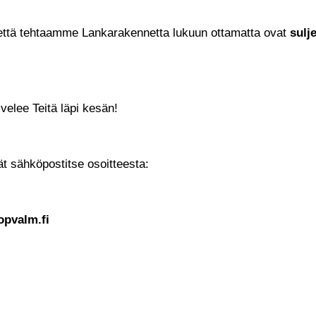
ttä tehtaamme Lankarakennetta lukuun ottamatta ovat
sulj
elee Teitä läpi kesän!
ät sähköpostitse osoitteesta:
opvalm.fi