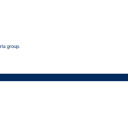
rla group
.
Olemme osa
Maarla-groupia