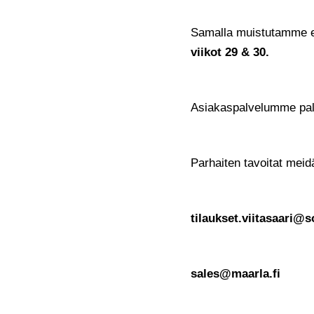
Samalla muistutamme e
viikot 29 & 30.
Asiakaspalvelumme palv
Parhaiten tavoitat meid
tilaukset.viitasaari@s
sales@maarla.fi