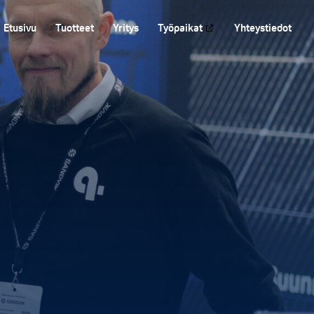
Etusivu
Tuotteet
Yritys
Työpaikat
Yhteystiedot