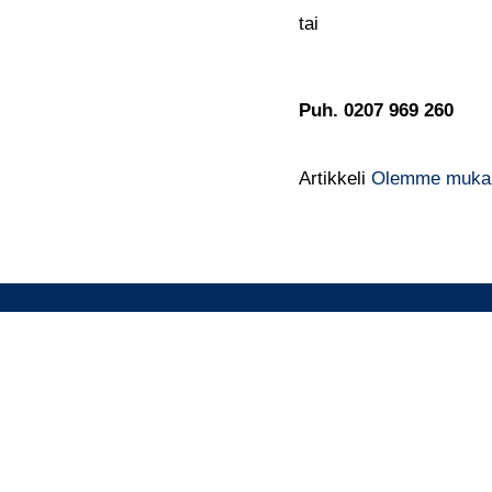
tai
Puh. 0207 969 260
Artikkeli
Olemme mukana
Lankarakenne Oy
017 282 7264 / myynti
lankarakenne@