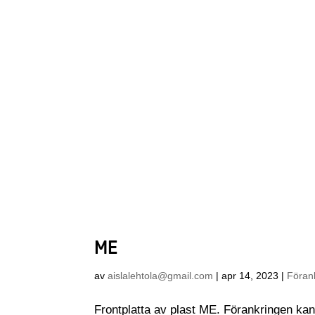
ME
av
aislalehtola@gmail.com
|
apr 14, 2023
|
Föran
Frontplatta av plast ME. Förankringen kan