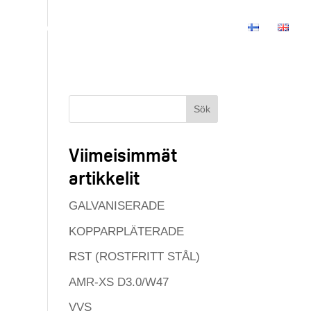
Produkter
Företaget
Kontakt information
Sök
Viimeisimmät
artikkelit
GALVANISERADE
KOPPARPLÄTERADE
RST (ROSTFRITT STÅL)
AMR-XS D3.0/W47
VVS