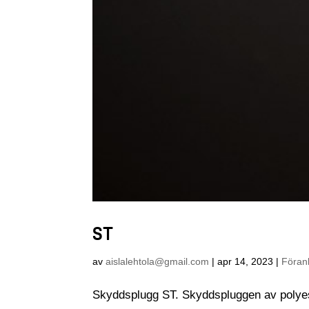
ST
av
aislalehtola@gmail.com
|
apr 14, 2023
|
Föran
Skyddsplugg ST. Skyddspluggen av polyes