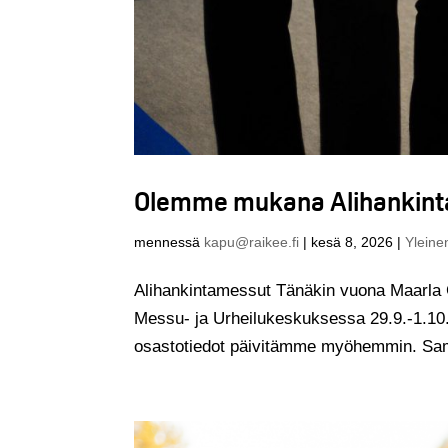
Olemme mukana Alihankint
mennessä
kapu@raikee.fi
|
kesä 8, 2026
|
Yleine
Alihankintamessut Tänäkin vuona Maarla 
Messu- ja Urheilukeskuksessa 29.9.-1.10.2
osastotiedot päivitämme myöhemmin. Sam