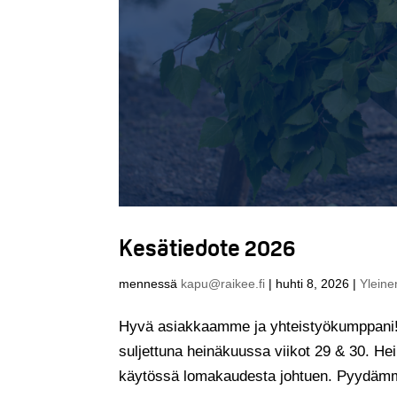
Kesätiedote 2026
mennessä
kapu@raikee.fi
|
huhti 8, 2026
|
Yleine
Hyvä asiakkaamme ja yhteistyökumppani! 
suljettuna heinäkuussa viikot 29 & 30. H
käytössä lomakaudesta johtuen. Pyydämme