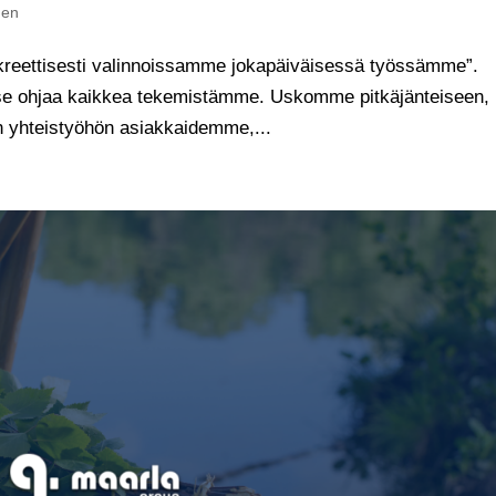
nen
kreettisesti valinnoissamme jokapäiväisessä työssämme”.
 se ohjaa kaikkea tekemistämme. Uskomme pitkäjänteiseen,
n yhteistyöhön asiakkaidemme,...