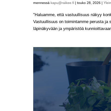
mennessä
kapu@raikee.fi
|
touko 28, 2026
|
Ylei
”Haluamme, että vastuullisuus näkyy kon
Vastuullisuus on toimintamme perusta ja
läpinäkyvään ja ympäristöä kunnioittavaa