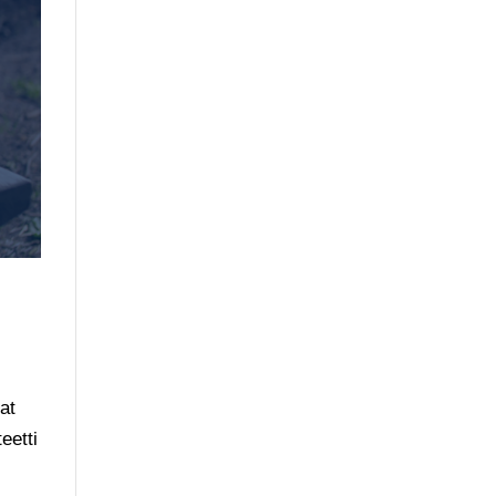
at
eetti