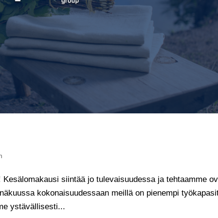
n
Kesälomakausi siintää jo tulevaisuudessa ja tehtaamme ov
einäkuussa kokonaisuudessaan meillä on pienempi työkapasit
 ystävällisesti...