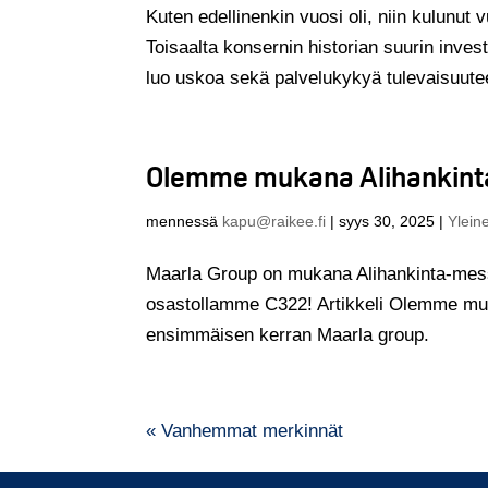
Kuten edellinenkin vuosi oli, niin kulunut
Toisaalta konsernin historian suurin invest
luo uskoa sekä palvelukykyä tulevaisuutee
Olemme mukana Alihankinta
mennessä
kapu@raikee.fi
|
syys 30, 2025
|
Ylein
Maarla Group on mukana Alihankinta-mess
osastollamme C322! Artikkeli Olemme muka
ensimmäisen kerran Maarla group.
« Vanhemmat merkinnät