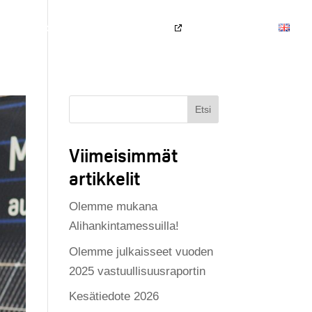
vu
Tuotteet
Yritys
Työpaikat
Yhteystiedot
Etsi
Viimeisimmät
artikkelit
Olemme mukana
Alihankintamessuilla!
Olemme julkaisseet vuoden
2025 vastuullisuusraportin
Kesätiedote 2026