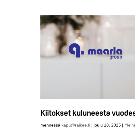
Kiitokset kuluneesta vuodes
mennessä
kapu@raikee.fi
|
joulu 18, 2025
|
Ylein