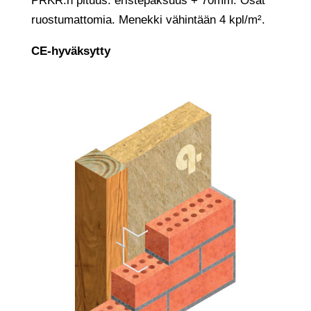
PRKR:n pituus: eristepaksuus + 70mm. Osat
ruostumattomia. Menekki vähintään 4 kpl/m².
CE-hyväksytty