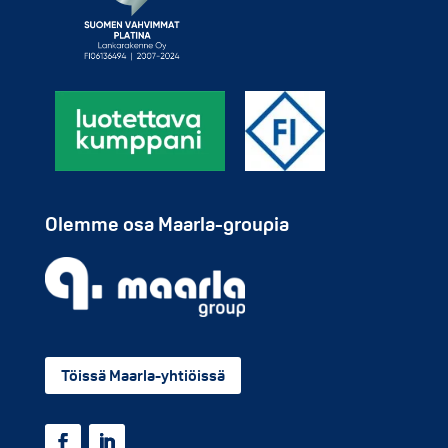
Olemme osa Maarla-groupia
Töissä Maarla-yhtiöissä