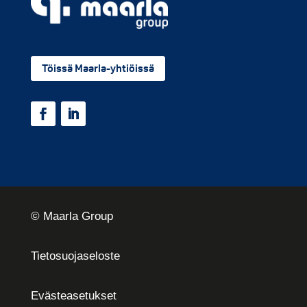
Töissä Maarla-yhtiöissä
© Maarla Group
Tietosuojaseloste
Eväste­asetukset